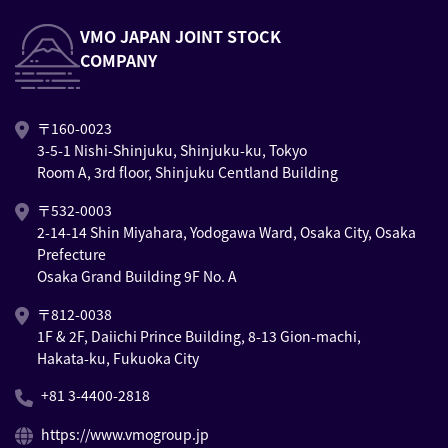
VMO JAPAN JOINT STOCK
COMPANY
〒160-0023
3-5-1 Nishi-Shinjuku, Shinjuku-ku, Tokyo
Room A, 3rd floor, Shinjuku Centland Building
〒532-0003
2-14-14 Shin Miyahara, Yodogawa Ward, Osaka City, Osaka
Prefecture
Osaka Grand Building 9F No. A
〒812-0038
1F & 2F, Daiichi Prince Building, 8-13 Gion-machi,
Hakata-ku, Fukuoka City
+81 3-4400-2818
https://www.vmogroup.jp