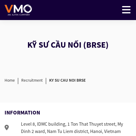
KỸ SƯ CẦU NỐI (BRSE)
|
|
Home
Recruitment
KY SU CAU NOI BRSE
INFORMATION
Level 8, IDMC building, 1 Ton That Thuyet street, My
Dinh 2 ward, Nam Tu Liem district, Hanoi, Vietnam